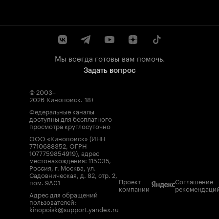
Мы всегда готовы вам помочь.
Задать вопрос
© 2003–
2026
Кинопоиск
.
18+
Федеральные каналы
доступны для бесплатного
просмотра круглосуточно
ООО «Кинопоиск» (ИНН
7710688352, ОГРН
1077759854919), адрес
местонахождения: 115035,
Россия, г. Москва, ул.
Садовническая, д. 82, стр. 2,
Проект
Соглашение
пом. 9А01
компании
рекомендаци
Адрес для обращений
пользователей:
kinopoisk@support.yandex.ru