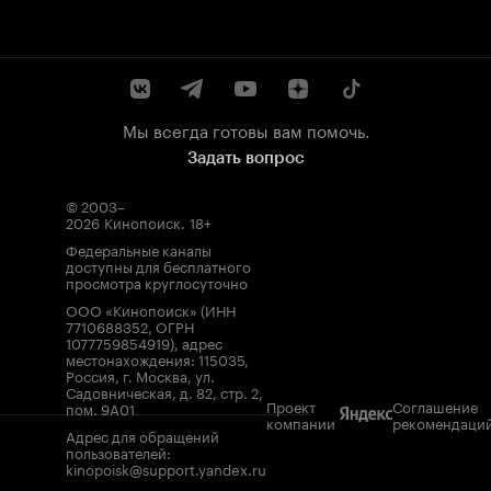
Мы всегда готовы вам помочь.
Задать вопрос
© 2003–
2026
Кинопоиск
.
18+
Федеральные каналы
доступны для бесплатного
просмотра круглосуточно
ООО «Кинопоиск» (ИНН
7710688352, ОГРН
1077759854919), адрес
местонахождения: 115035,
Россия, г. Москва, ул.
Садовническая, д. 82, стр. 2,
Проект
Соглашение
пом. 9А01
компании
рекомендаци
Адрес для обращений
пользователей:
kinopoisk@support.yandex.ru