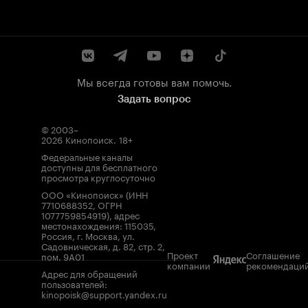
Мы всегда готовы вам помочь.
Задать вопрос
© 2003–
2026
Кинопоиск
.
18+
Федеральные каналы
доступны для бесплатного
просмотра круглосуточно
ООО «Кинопоиск» (ИНН
7710688352, ОГРН
1077759854919), адрес
местонахождения: 115035,
Россия, г. Москва, ул.
Садовническая, д. 82, стр. 2,
Проект
Соглашение
пом. 9А01
компании
рекомендаци
Адрес для обращений
пользователей:
kinopoisk@support.yandex.ru