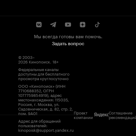
Мы всегда готовы вам помочь.
Задать вопрос
© 2003–
2026
Кинопоиск
.
18+
Федеральные каналы
доступны для бесплатного
просмотра круглосуточно
ООО «Кинопоиск» (ИНН
7710688352, ОГРН
1077759854919), адрес
местонахождения: 115035,
Россия, г. Москва, ул.
Садовническая, д. 82, стр. 2,
Проект
Соглашение
пом. 9А01
компании
рекомендаци
Адрес для обращений
пользователей:
kinopoisk@support.yandex.ru