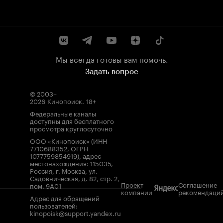
Мы всегда готовы вам помочь.
Задать вопрос
© 2003–
2026
Кинопоиск
.
18+
Федеральные каналы
доступны для бесплатного
просмотра круглосуточно
ООО «Кинопоиск» (ИНН
7710688352, ОГРН
1077759854919), адрес
местонахождения: 115035,
Россия, г. Москва, ул.
Садовническая, д. 82, стр. 2,
Проект
Соглашение
пом. 9А01
компании
рекомендаци
Адрес для обращений
пользователей:
kinopoisk@support.yandex.ru