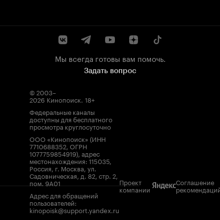
Мы всегда готовы вам помочь.
Задать вопрос
© 2003–
2026
Кинопоиск
.
18+
Федеральные каналы
доступны для бесплатного
просмотра круглосуточно
ООО «Кинопоиск» (ИНН
7710688352, ОГРН
1077759854919), адрес
местонахождения: 115035,
Россия, г. Москва, ул.
Садовническая, д. 82, стр. 2,
Проект
Соглашение
пом. 9А01
компании
рекомендаци
Адрес для обращений
пользователей:
kinopoisk@support.yandex.ru