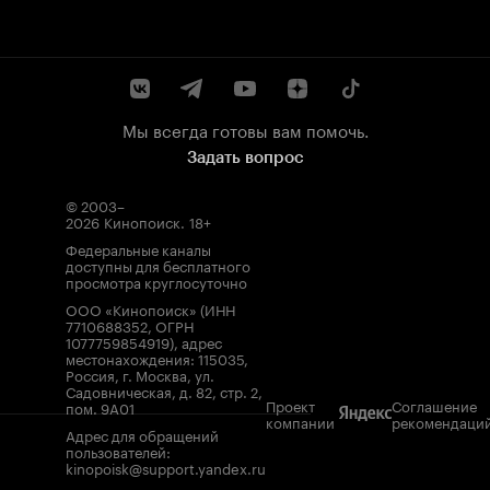
Мы всегда готовы вам помочь.
Задать вопрос
© 2003–
2026
Кинопоиск
.
18+
Федеральные каналы
доступны для бесплатного
просмотра круглосуточно
ООО «Кинопоиск» (ИНН
7710688352, ОГРН
1077759854919), адрес
местонахождения: 115035,
Россия, г. Москва, ул.
Садовническая, д. 82, стр. 2,
Проект
Соглашение
пом. 9А01
компании
рекомендаци
Адрес для обращений
пользователей:
kinopoisk@support.yandex.ru