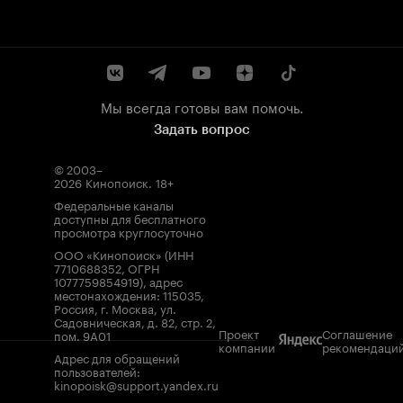
Мы всегда готовы вам помочь.
Задать вопрос
© 2003–
2026
Кинопоиск
.
18+
Федеральные каналы
доступны для бесплатного
просмотра круглосуточно
ООО «Кинопоиск» (ИНН
7710688352, ОГРН
1077759854919), адрес
местонахождения: 115035,
Россия, г. Москва, ул.
Садовническая, д. 82, стр. 2,
Проект
Соглашение
пом. 9А01
компании
рекомендаци
Адрес для обращений
пользователей:
kinopoisk@support.yandex.ru