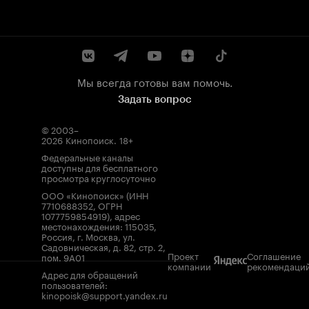
Мы всегда готовы вам помочь.
Задать вопрос
© 2003–
2026
Кинопоиск
.
18+
Федеральные каналы
доступны для бесплатного
просмотра круглосуточно
ООО «Кинопоиск» (ИНН
7710688352, ОГРН
1077759854919), адрес
местонахождения: 115035,
Россия, г. Москва, ул.
Садовническая, д. 82, стр. 2,
Проект
Соглашение
пом. 9А01
компании
рекомендаци
Адрес для обращений
пользователей:
kinopoisk@support.yandex.ru