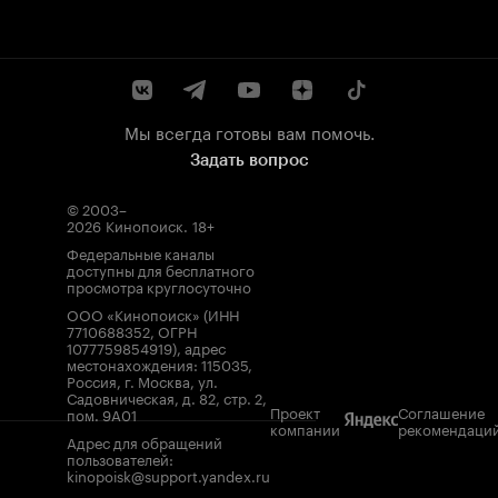
Мы всегда готовы вам помочь.
Задать вопрос
© 2003–
2026
Кинопоиск
.
18+
Федеральные каналы
доступны для бесплатного
просмотра круглосуточно
ООО «Кинопоиск» (ИНН
7710688352, ОГРН
1077759854919), адрес
местонахождения: 115035,
Россия, г. Москва, ул.
Садовническая, д. 82, стр. 2,
Проект
Соглашение
пом. 9А01
компании
рекомендаци
Адрес для обращений
пользователей:
kinopoisk@support.yandex.ru