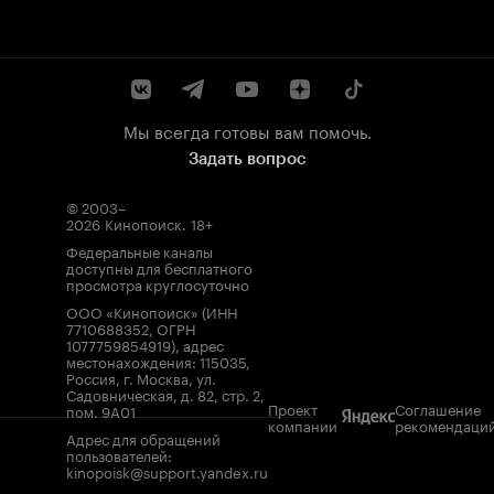
Мы всегда готовы вам помочь.
Задать вопрос
© 2003–
2026
Кинопоиск
.
18+
Федеральные каналы
доступны для бесплатного
просмотра круглосуточно
ООО «Кинопоиск» (ИНН
7710688352, ОГРН
1077759854919), адрес
местонахождения: 115035,
Россия, г. Москва, ул.
Садовническая, д. 82, стр. 2,
Проект
Соглашение
пом. 9А01
компании
рекомендаци
Адрес для обращений
пользователей:
kinopoisk@support.yandex.ru