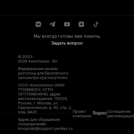
Мы всегда готовы вам помочь.
Задать вопрос
© 2003–
2026
Кинопоиск
.
18+
Федеральные каналы
доступны для бесплатного
просмотра круглосуточно
ООО «Кинопоиск» (ИНН
7710688352, ОГРН
1077759854919), адрес
местонахождения: 115035,
Россия, г. Москва, ул.
Садовническая, д. 82, стр. 2,
Проект
Соглашение
пом. 9А01
компании
рекомендаци
Адрес для обращений
пользователей:
kinopoisk@support.yandex.ru