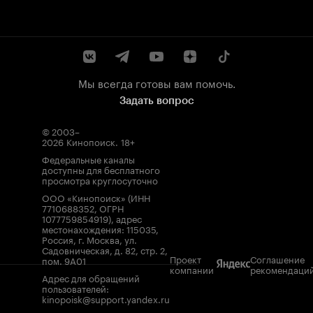
Мы всегда готовы вам помочь.
Задать вопрос
© 2003–
2026
Кинопоиск
.
18+
Федеральные каналы
доступны для бесплатного
просмотра круглосуточно
ООО «Кинопоиск» (ИНН
7710688352, ОГРН
1077759854919), адрес
местонахождения: 115035,
Россия, г. Москва, ул.
Садовническая, д. 82, стр. 2,
Проект
Соглашение
пом. 9А01
компании
рекомендаци
Адрес для обращений
пользователей:
kinopoisk@support.yandex.ru