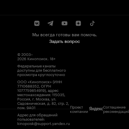
Мы всегда готовы вам помочь.
Задать вопрос
© 2003–
2026
Кинопоиск
.
18+
Федеральные каналы
доступны для бесплатного
просмотра круглосуточно
ООО «Кинопоиск» (ИНН
7710688352, ОГРН
1077759854919), адрес
местонахождения: 115035,
Россия, г. Москва, ул.
Садовническая, д. 82, стр. 2,
Проект
Соглашение
пом. 9А01
компании
рекомендаци
Адрес для обращений
пользователей:
kinopoisk@support.yandex.ru