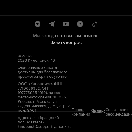
Мы всегда готовы вам помочь.
Задать вопрос
© 2003–
2026
Кинопоиск
.
18+
Федеральные каналы
доступны для бесплатного
просмотра круглосуточно
ООО «Кинопоиск» (ИНН
7710688352, ОГРН
1077759854919), адрес
местонахождения: 115035,
Россия, г. Москва, ул.
Садовническая, д. 82, стр. 2,
Проект
Соглашение
пом. 9А01
компании
рекомендаци
Адрес для обращений
пользователей:
kinopoisk@support.yandex.ru