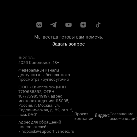
Мы всегда готовы вам помочь.
Задать вопрос
© 2003–
2026
Кинопоиск
.
18+
Федеральные каналы
доступны для бесплатного
просмотра круглосуточно
ООО «Кинопоиск» (ИНН
7710688352, ОГРН
1077759854919), адрес
местонахождения: 115035,
Россия, г. Москва, ул.
Садовническая, д. 82, стр. 2,
Проект
Соглашение
пом. 9А01
компании
рекомендаци
Адрес для обращений
пользователей:
kinopoisk@support.yandex.ru