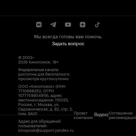
Мы всегда готовы вам помочь.
Задать вопрос
© 2003–
2026
Кинопоиск
.
18+
Федеральные каналы
доступны для бесплатного
просмотра круглосуточно
ООО «Кинопоиск» (ИНН
7710688352, ОГРН
1077759854919), адрес
местонахождения: 115035,
Россия, г. Москва, ул.
Садовническая, д. 82, стр. 2,
Проект
Соглашение
пом. 9А01
компании
рекомендаци
Адрес для обращений
пользователей:
kinopoisk@support.yandex.ru