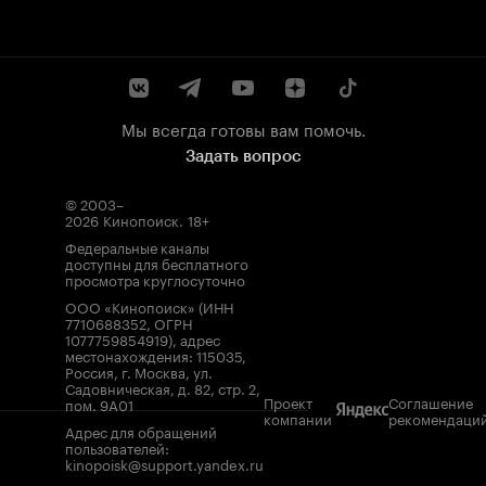
Мы всегда готовы вам помочь.
Задать вопрос
© 2003–
2026
Кинопоиск
.
18+
Федеральные каналы
доступны для бесплатного
просмотра круглосуточно
ООО «Кинопоиск» (ИНН
7710688352, ОГРН
1077759854919), адрес
местонахождения: 115035,
Россия, г. Москва, ул.
Садовническая, д. 82, стр. 2,
Проект
Соглашение
пом. 9А01
компании
рекомендаци
Адрес для обращений
пользователей:
kinopoisk@support.yandex.ru