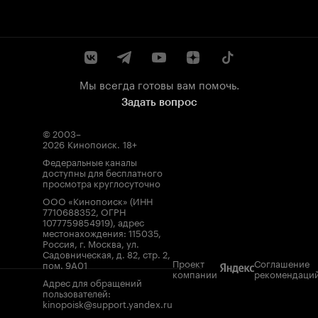
Мы всегда готовы вам помочь.
Задать вопрос
© 2003–
2026
Кинопоиск
.
18+
Федеральные каналы
доступны для бесплатного
просмотра круглосуточно
ООО «Кинопоиск» (ИНН
7710688352, ОГРН
1077759854919), адрес
местонахождения: 115035,
Россия, г. Москва, ул.
Садовническая, д. 82, стр. 2,
Проект
Соглашение
пом. 9А01
компании
рекомендаци
Адрес для обращений
пользователей:
kinopoisk@support.yandex.ru