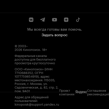
Мы всегда готовы вам помочь.
Задать вопрос
© 2003–
2026
Кинопоиск
.
18+
Федеральные каналы
доступны для бесплатного
просмотра круглосуточно
ООО «Кинопоиск» (ИНН
7710688352, ОГРН
1077759854919), адрес
местонахождения: 115035,
Россия, г. Москва, ул.
Садовническая, д. 82, стр. 2,
Проект
Соглашение
пом. 9А01
компании
рекомендаци
Адрес для обращений
пользователей:
kinopoisk@support.yandex.ru