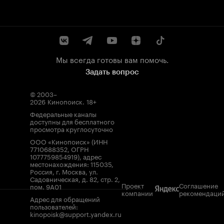
Мы всегда готовы вам помочь.
Задать вопрос
© 2003–
2026
Кинопоиск
.
18+
Федеральные каналы
доступны для бесплатного
просмотра круглосуточно
ООО «Кинопоиск» (ИНН
7710688352, ОГРН
1077759854919), адрес
местонахождения: 115035,
Россия, г. Москва, ул.
Садовническая, д. 82, стр. 2,
Проект
Соглашение
пом. 9А01
компании
рекомендаци
Адрес для обращений
пользователей:
kinopoisk@support.yandex.ru