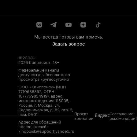
Мы всегда готовы вам помочь.
Задать вопрос
© 2003–
2026
Кинопоиск
.
18+
Федеральные каналы
доступны для бесплатного
просмотра круглосуточно
ООО «Кинопоиск» (ИНН
7710688352, ОГРН
1077759854919), адрес
местонахождения: 115035,
Россия, г. Москва, ул.
Садовническая, д. 82, стр. 2,
Проект
Соглашение
пом. 9А01
компании
рекомендаци
Адрес для обращений
пользователей:
kinopoisk@support.yandex.ru