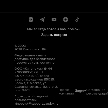
Мы всегда готовы вам помочь.
Задать вопрос
© 2003–
2026
Кинопоиск
.
18+
Федеральные каналы
доступны для бесплатного
просмотра круглосуточно
ООО «Кинопоиск» (ИНН
7710688352, ОГРН
1077759854919), адрес
местонахождения: 115035,
Россия, г. Москва, ул.
Садовническая, д. 82, стр. 2,
Проект
Соглашение
пом. 9А01
компании
рекомендаци
Адрес для обращений
пользователей:
kinopoisk@support.yandex.ru