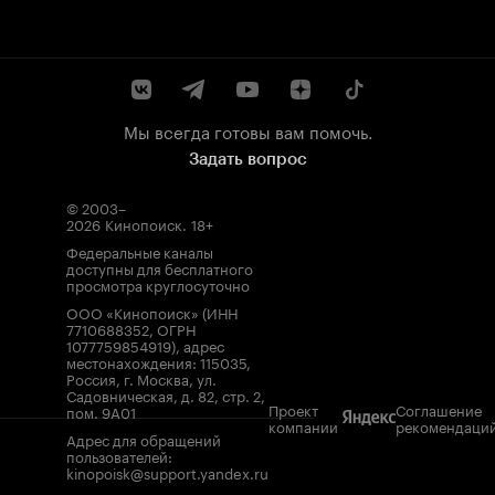
Мы всегда готовы вам помочь.
Задать вопрос
© 2003–
2026
Кинопоиск
.
18+
Федеральные каналы
доступны для бесплатного
просмотра круглосуточно
ООО «Кинопоиск» (ИНН
7710688352, ОГРН
1077759854919), адрес
местонахождения: 115035,
Россия, г. Москва, ул.
Садовническая, д. 82, стр. 2,
Проект
Соглашение
пом. 9А01
компании
рекомендаци
Адрес для обращений
пользователей:
kinopoisk@support.yandex.ru