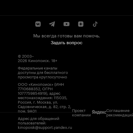
Мы всегда готовы вам помочь.
Задать вопрос
© 2003–
2026
Кинопоиск
.
18+
Федеральные каналы
доступны для бесплатного
просмотра круглосуточно
ООО «Кинопоиск» (ИНН
7710688352, ОГРН
1077759854919), адрес
местонахождения: 115035,
Россия, г. Москва, ул.
Садовническая, д. 82, стр. 2,
Проект
Соглашение
пом. 9А01
компании
рекомендаци
Адрес для обращений
пользователей:
kinopoisk@support.yandex.ru