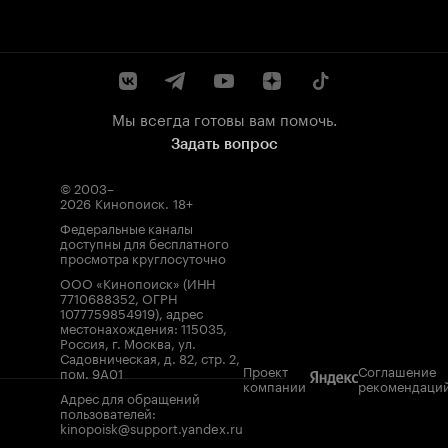
Мы всегда готовы вам помочь.
Задать вопрос
© 2003–
2026
Кинопоиск
.
18+
Федеральные каналы
доступны для бесплатного
просмотра круглосуточно
ООО «Кинопоиск» (ИНН
7710688352, ОГРН
1077759854919), адрес
местонахождения: 115035,
Россия, г. Москва, ул.
Садовническая, д. 82, стр. 2,
Проект
Соглашение
пом. 9А01
компании
рекомендаци
Адрес для обращений
пользователей:
kinopoisk@support.yandex.ru