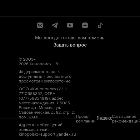
Мы всегда готовы вам помочь.
Задать вопрос
© 2003–
2026
Кинопоиск
.
18+
Федеральные каналы
доступны для бесплатного
просмотра круглосуточно
ООО «Кинопоиск» (ИНН
7710688352, ОГРН
1077759854919), адрес
местонахождения: 115035,
Россия, г. Москва, ул.
Садовническая, д. 82, стр. 2,
Проект
Соглашение
пом. 9А01
компании
рекомендаци
Адрес для обращений
пользователей:
kinopoisk@support.yandex.ru