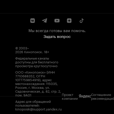
Мы всегда готовы вам помочь.
Задать вопрос
© 2003–
2026
Кинопоиск
.
18+
Федеральные каналы
доступны для бесплатного
просмотра круглосуточно
ООО «Кинопоиск» (ИНН
7710688352, ОГРН
1077759854919), адрес
местонахождения: 115035,
Россия, г. Москва, ул.
Садовническая, д. 82, стр. 2,
Проект
Соглашение
пом. 9А01
компании
рекомендаци
Адрес для обращений
пользователей:
kinopoisk@support.yandex.ru