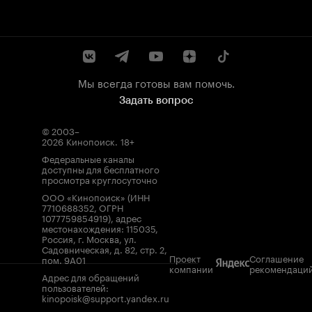
Мы всегда готовы вам помочь.
Задать вопрос
© 2003–
2026
Кинопоиск
.
18+
Федеральные каналы
доступны для бесплатного
просмотра круглосуточно
ООО «Кинопоиск» (ИНН
7710688352, ОГРН
1077759854919), адрес
местонахождения: 115035,
Россия, г. Москва, ул.
Садовническая, д. 82, стр. 2,
Проект
Соглашение
пом. 9А01
компании
рекомендаци
Адрес для обращений
пользователей:
kinopoisk@support.yandex.ru