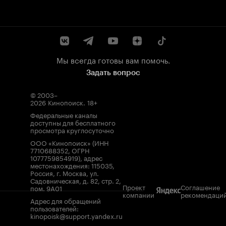
Мы всегда готовы вам помочь.
Задать вопрос
© 2003–
2026
Кинопоиск
.
18+
Федеральные каналы
доступны для бесплатного
просмотра круглосуточно
ООО «Кинопоиск» (ИНН
7710688352, ОГРН
1077759854919), адрес
местонахождения: 115035,
Россия, г. Москва, ул.
Садовническая, д. 82, стр. 2,
Проект
Соглашение
пом. 9А01
компании
рекомендаци
Адрес для обращений
пользователей:
kinopoisk@support.yandex.ru