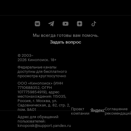
Мы всегда готовы вам помочь.
Задать вопрос
© 2003–
2026
Кинопоиск
.
18+
Федеральные каналы
доступны для бесплатного
просмотра круглосуточно
ООО «Кинопоиск» (ИНН
7710688352, ОГРН
1077759854919), адрес
местонахождения: 115035,
Россия, г. Москва, ул.
Садовническая, д. 82, стр. 2,
Проект
Соглашение
пом. 9А01
компании
рекомендаци
Адрес для обращений
пользователей:
kinopoisk@support.yandex.ru