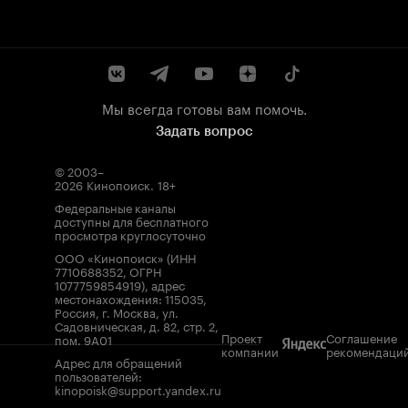
Мы всегда готовы вам помочь.
Задать вопрос
© 2003–
2026
Кинопоиск
.
18+
Федеральные каналы
доступны для бесплатного
просмотра круглосуточно
ООО «Кинопоиск» (ИНН
7710688352, ОГРН
1077759854919), адрес
местонахождения: 115035,
Россия, г. Москва, ул.
Садовническая, д. 82, стр. 2,
Проект
Соглашение
пом. 9А01
компании
рекомендаци
Адрес для обращений
пользователей:
kinopoisk@support.yandex.ru