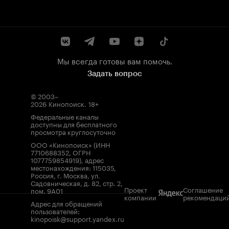
Мы всегда готовы вам помочь.
Задать вопрос
© 2003–
2026
Кинопоиск
.
18+
Федеральные каналы
доступны для бесплатного
просмотра круглосуточно
ООО «Кинопоиск» (ИНН
7710688352, ОГРН
1077759854919), адрес
местонахождения: 115035,
Россия, г. Москва, ул.
Садовническая, д. 82, стр. 2,
Проект
Соглашение
пом. 9А01
компании
рекомендаци
Адрес для обращений
пользователей:
kinopoisk@support.yandex.ru