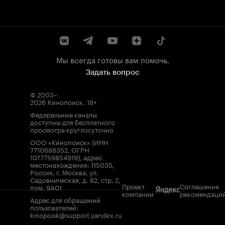
Мы всегда готовы вам помочь.
Задать вопрос
© 2003–
2026
Кинопоиск
.
18+
Федеральные каналы
доступны для бесплатного
просмотра круглосуточно
ООО «Кинопоиск» (ИНН
7710688352, ОГРН
1077759854919), адрес
местонахождения: 115035,
Россия, г. Москва, ул.
Садовническая, д. 82, стр. 2,
Проект
Соглашение
пом. 9А01
компании
рекомендаци
Адрес для обращений
пользователей:
kinopoisk@support.yandex.ru