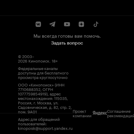
Мы всегда готовы вам помочь.
Задать вопрос
© 2003–
2026
Кинопоиск
.
18+
Федеральные каналы
доступны для бесплатного
просмотра круглосуточно
ООО «Кинопоиск» (ИНН
7710688352, ОГРН
1077759854919), адрес
местонахождения: 115035,
Россия, г. Москва, ул.
Садовническая, д. 82, стр. 2,
Проект
Соглашение
пом. 9А01
компании
рекомендаци
Адрес для обращений
пользователей:
kinopoisk@support.yandex.ru