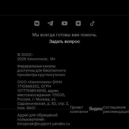
Мы всегда готовы вам помочь.
Задать вопрос
© 2003–
2026
Кинопоиск
.
18+
Федеральные каналы
доступны для бесплатного
просмотра круглосуточно
ООО «Кинопоиск» (ИНН
7710688352, ОГРН
1077759854919), адрес
местонахождения: 115035,
Россия, г. Москва, ул.
Садовническая, д. 82, стр. 2,
Проект
Соглашение
пом. 9А01
компании
рекомендаци
Адрес для обращений
пользователей:
kinopoisk@support.yandex.ru