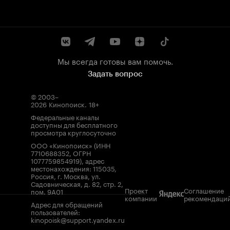
Мы всегда готовы вам помочь.
Задать вопрос
© 2003–
2026
Кинопоиск
.
18+
Федеральные каналы
доступны для бесплатного
просмотра круглосуточно
ООО «Кинопоиск» (ИНН
7710688352, ОГРН
1077759854919), адрес
местонахождения: 115035,
Россия, г. Москва, ул.
Садовническая, д. 82, стр. 2,
Проект
Соглашение
пом. 9А01
компании
рекомендаци
Адрес для обращений
пользователей:
kinopoisk@support.yandex.ru