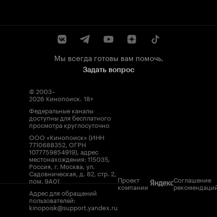
Мы всегда готовы вам помочь.
Задать вопрос
© 2003–
2026
Кинопоиск
.
18+
Федеральные каналы
доступны для бесплатного
просмотра круглосуточно
ООО «Кинопоиск» (ИНН
7710688352, ОГРН
1077759854919), адрес
местонахождения: 115035,
Россия, г. Москва, ул.
Садовническая, д. 82, стр. 2,
Проект
Соглашение
пом. 9А01
компании
рекомендаци
Адрес для обращений
пользователей:
kinopoisk@support.yandex.ru