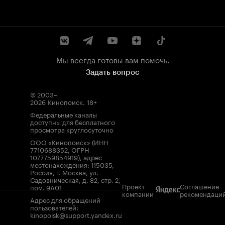
Мы всегда готовы вам помочь.
Задать вопрос
© 2003–
2026
Кинопоиск
.
18+
Федеральные каналы
доступны для бесплатного
просмотра круглосуточно
ООО «Кинопоиск» (ИНН
7710688352, ОГРН
1077759854919), адрес
местонахождения: 115035,
Россия, г. Москва, ул.
Садовническая, д. 82, стр. 2,
Проект
Соглашение
пом. 9А01
компании
рекомендаци
Адрес для обращений
пользователей:
kinopoisk@support.yandex.ru