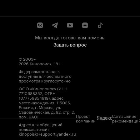
Мы всегда готовы вам помочь.
Задать вопрос
© 2003–
2026
Кинопоиск
.
18+
Федеральные каналы
доступны для бесплатного
просмотра круглосуточно
ООО «Кинопоиск» (ИНН
7710688352, ОГРН
1077759854919), адрес
местонахождения: 115035,
Россия, г. Москва, ул.
Садовническая, д. 82, стр. 2,
Проект
Соглашение
пом. 9А01
компании
рекомендаци
Адрес для обращений
пользователей:
kinopoisk@support.yandex.ru