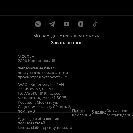
Мы всегда готовы вам помочь.
Задать вопрос
© 2003–
2026
Кинопоиск
.
18+
Федеральные каналы
доступны для бесплатного
просмотра круглосуточно
ООО «Кинопоиск» (ИНН
7710688352, ОГРН
1077759854919), адрес
местонахождения: 115035,
Россия, г. Москва, ул.
Садовническая, д. 82, стр. 2,
Проект
Соглашение
пом. 9А01
компании
рекомендаци
Адрес для обращений
пользователей:
kinopoisk@support.yandex.ru