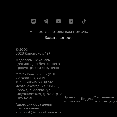
Мы всегда готовы вам помочь.
Задать вопрос
© 2003–
2026
Кинопоиск
.
18+
Федеральные каналы
доступны для бесплатного
просмотра круглосуточно
ООО «Кинопоиск» (ИНН
7710688352, ОГРН
1077759854919), адрес
местонахождения: 115035,
Россия, г. Москва, ул.
Садовническая, д. 82, стр. 2,
Проект
Соглашение
пом. 9А01
компании
рекомендаци
Адрес для обращений
пользователей:
kinopoisk@support.yandex.ru