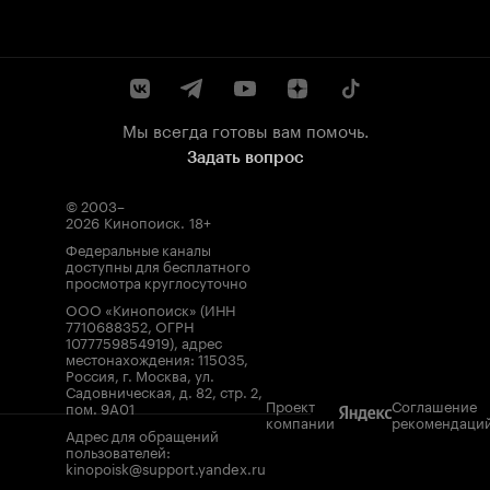
Мы всегда готовы вам помочь.
Задать вопрос
© 2003–
2026
Кинопоиск
.
18+
Федеральные каналы
доступны для бесплатного
просмотра круглосуточно
ООО «Кинопоиск» (ИНН
7710688352, ОГРН
1077759854919), адрес
местонахождения: 115035,
Россия, г. Москва, ул.
Садовническая, д. 82, стр. 2,
Проект
Соглашение
пом. 9А01
компании
рекомендаци
Адрес для обращений
пользователей:
kinopoisk@support.yandex.ru