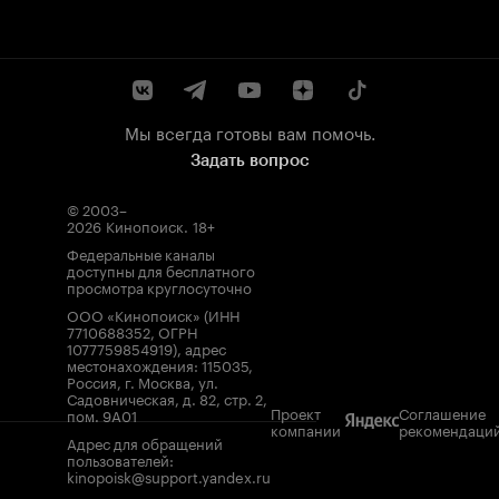
Мы всегда готовы вам помочь.
Задать вопрос
© 2003–
2026
Кинопоиск
.
18+
Федеральные каналы
доступны для бесплатного
просмотра круглосуточно
ООО «Кинопоиск» (ИНН
7710688352, ОГРН
1077759854919), адрес
местонахождения: 115035,
Россия, г. Москва, ул.
Садовническая, д. 82, стр. 2,
Проект
Соглашение
пом. 9А01
компании
рекомендаци
Адрес для обращений
пользователей:
kinopoisk@support.yandex.ru