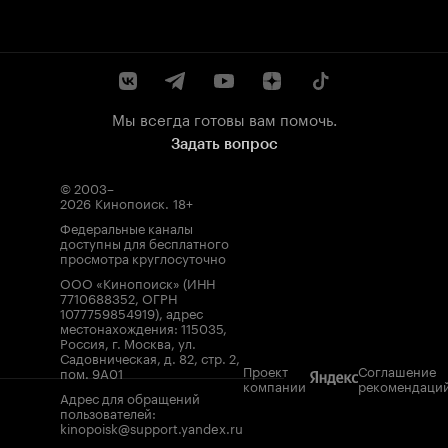
Мы всегда готовы вам помочь.
Задать вопрос
© 2003–
2026
Кинопоиск
.
18+
Федеральные каналы
доступны для бесплатного
просмотра круглосуточно
ООО «Кинопоиск» (ИНН
7710688352, ОГРН
1077759854919), адрес
местонахождения: 115035,
Россия, г. Москва, ул.
Садовническая, д. 82, стр. 2,
Проект
Соглашение
пом. 9А01
компании
рекомендаци
Адрес для обращений
пользователей:
kinopoisk@support.yandex.ru