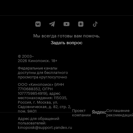
Мы всегда готовы вам помочь.
Задать вопрос
© 2003–
2026
Кинопоиск
.
18+
Федеральные каналы
доступны для бесплатного
просмотра круглосуточно
ООО «Кинопоиск» (ИНН
7710688352, ОГРН
1077759854919), адрес
местонахождения: 115035,
Россия, г. Москва, ул.
Садовническая, д. 82, стр. 2,
Проект
Соглашение
пом. 9А01
компании
рекомендаци
Адрес для обращений
пользователей:
kinopoisk@support.yandex.ru