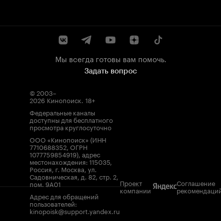
Мы всегда готовы вам помочь.
Задать вопрос
© 2003–
2026
Кинопоиск
.
18+
Федеральные каналы
доступны для бесплатного
просмотра круглосуточно
ООО «Кинопоиск» (ИНН
7710688352, ОГРН
1077759854919), адрес
местонахождения: 115035,
Россия, г. Москва, ул.
Садовническая, д. 82, стр. 2,
Проект
Соглашение
пом. 9А01
компании
рекомендаци
Адрес для обращений
пользователей:
kinopoisk@support.yandex.ru