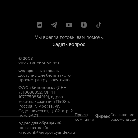
Мы всегда готовы вам помочь.
Задать вопрос
© 2003–
2026
Кинопоиск
.
18+
Федеральные каналы
доступны для бесплатного
просмотра круглосуточно
ООО «Кинопоиск» (ИНН
7710688352, ОГРН
1077759854919), адрес
местонахождения: 115035,
Россия, г. Москва, ул.
Садовническая, д. 82, стр. 2,
Проект
Соглашение
пом. 9А01
компании
рекомендаци
Адрес для обращений
пользователей:
kinopoisk@support.yandex.ru