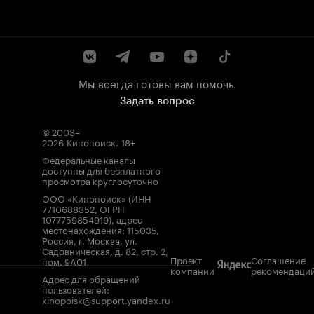
Мы всегда готовы вам помочь.
Задать вопрос
© 2003–
2026
Кинопоиск
.
18+
Федеральные каналы
доступны для бесплатного
просмотра круглосуточно
ООО «Кинопоиск» (ИНН
7710688352, ОГРН
1077759854919), адрес
местонахождения: 115035,
Россия, г. Москва, ул.
Садовническая, д. 82, стр. 2,
Проект
Соглашение
пом. 9А01
компании
рекомендаци
Адрес для обращений
пользователей:
kinopoisk@support.yandex.ru