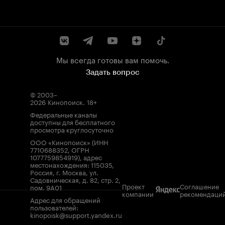
Мы всегда готовы вам помочь.
Задать вопрос
© 2003–
2026
Кинопоиск
.
18+
Федеральные каналы
доступны для бесплатного
просмотра круглосуточно
ООО «Кинопоиск» (ИНН
7710688352, ОГРН
1077759854919), адрес
местонахождения: 115035,
Россия, г. Москва, ул.
Садовническая, д. 82, стр. 2,
Проект
Соглашение
пом. 9А01
компании
рекомендаци
Адрес для обращений
пользователей:
kinopoisk@support.yandex.ru